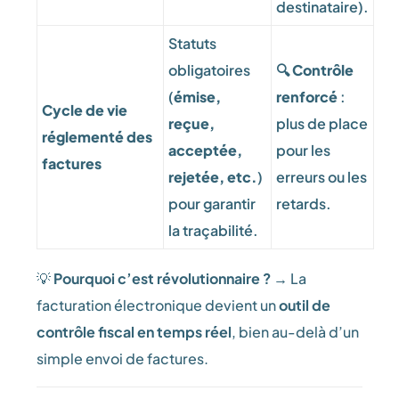
destinataire).
Statuts
obligatoires
🔍
Contrôle
(
émise,
renforcé
:
Cycle de vie
reçue,
plus de place
réglementé des
acceptée,
pour les
factures
rejetée, etc.
)
erreurs ou les
pour garantir
retards.
la traçabilité.
💡
Pourquoi c’est révolutionnaire ?
→ La
facturation électronique devient un
outil de
contrôle fiscal en temps réel
, bien au-delà d’un
simple envoi de factures.