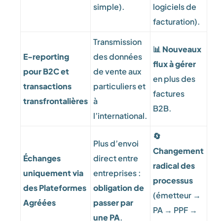
simple).
logiciels de
facturation).
Transmission
📊
Nouveaux
E-reporting
des données
flux à gérer
pour B2C et
de vente aux
en plus des
transactions
particuliers et
factures
transfrontalières
à
B2B.
l’international.
🔄
Plus d’envoi
Changement
Échanges
direct entre
radical des
uniquement via
entreprises :
processus
des Plateformes
obligation de
(émetteur →
Agréées
passer par
PA → PPF →
une PA
.