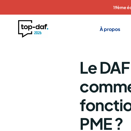
19ème éd
À propos
Le DAF
commen
fonctio
PME ?