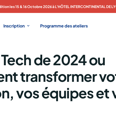
ition les 15 & 16 Octobre 2026 à L'HÔTEL INTERCONTINENTAL DE L
Inscription
Programme des ateliers
 Tech de 2024 ou
Vous êtes décideur ?
Un évènement dédié aux DAF / RAF.
Vous êtes expert ?
t transformer vo
Trouvez vos nouveaux clients.
n, vos équipes et 