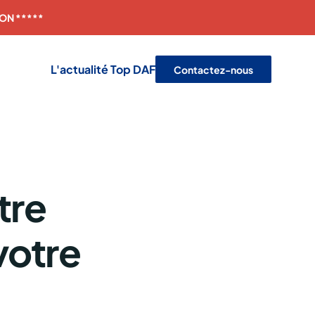
YON *****
L'actualité Top DAF
Contactez-nous
tre
votre